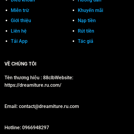
Miễn trừ
Khuyến mãi
Giới thiệu
Nạp tiền
Liên hệ
Rút tiền
Tải App
Tác giả
VỀ CHÚNG TÔI
Tên thương hiệu : 88clbWebsite:
https://dreamiture.ru.com/
Email:
contact@dreamiture.ru.com
Hotline: 0966948297