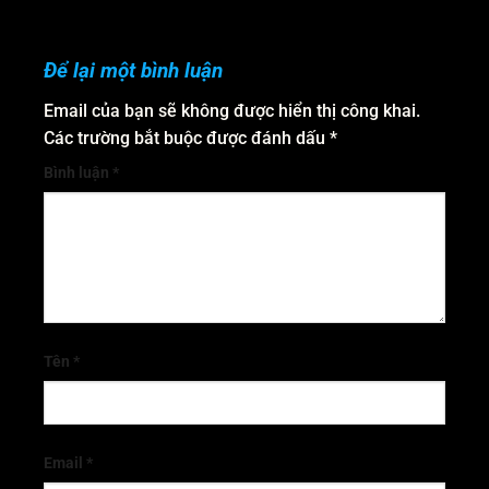
Để lại một bình luận
Email của bạn sẽ không được hiển thị công khai.
Các trường bắt buộc được đánh dấu
*
Bình luận
*
Tên
*
Email
*