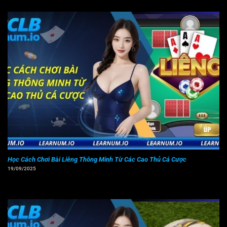
Học Cách Chơi Bài Liêng Thông Minh Từ Các Cao Thủ Cá Cược
19/09/2025