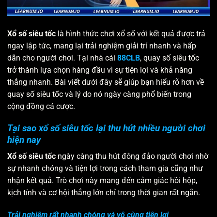
Xổ số siêu tốc
là hình thức chơi xổ số với kết quả được trả
ngay lập tức, mang lại trải nghiệm giải trí nhanh và hấp
dẫn cho người chơi. Tại nhà cái
88CLB
, quay số siêu tốc
trở thành lựa chọn hàng đầu vì sự tiện lợi và khả năng
thắng nhanh. Bài viết dưới đây sẽ giúp bạn hiểu rõ hơn về
quay số siêu tốc và lý do nó ngày càng phổ biến trong
cộng đồng cá cược.
Tại sao xổ số siêu tốc lại thu hút nhiều người chơi
hiện nay
Xổ số siêu tốc
ngày càng thu hút đông đảo người chơi nhờ
sự nhanh chóng và tiện lợi trong cách tham gia cũng như
nhận kết quả. Trò chơi này mang đến cảm giác hồi hộp,
kịch tính và cơ hội thắng lớn chỉ trong thời gian rất ngắn.
Trải nghiệm rất nhanh chóng và vô cùng tiện lợi