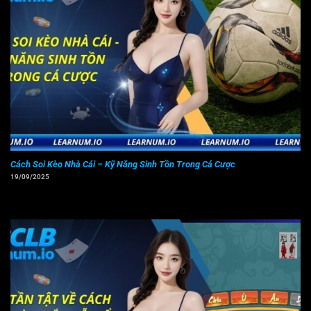
Cách Soi Kèo Nhà Cái – Kỹ Năng Sinh Tồn Trong Cá Cược
19/09/2025