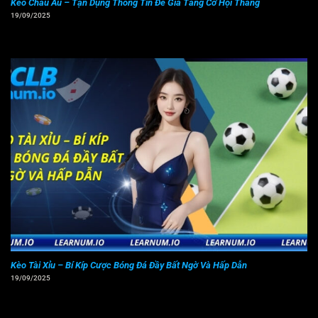
Kèo Châu Âu – Tận Dụng Thông Tin Để Gia Tăng Cơ Hội Thắng
19/09/2025
Kèo Tài Xỉu – Bí Kíp Cược Bóng Đá Đầy Bất Ngờ Và Hấp Dẫn
19/09/2025