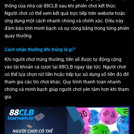
thống của nhà cái 88CLB sau khi phiên chơi kết thúc.
Người chơi có thể xem kết quả trực tiếp trên website hoặc
ứng dụng một cách nhanh chóng và chính xác. Điều này
đảm bảo tính minh bạch và sự công bằng trong từng phiên
quay thưởng.
Cách nhận thưởng khi trúng là gì?
Khi người chơi trúng thưởng, tiền sẽ được tự động cộng
vào tài khoản cá cược tại 88CLB ngay lập tức. Người chơi
có thể lựa chọn rút tiền hoặc tiếp tục sử dụng số tiền đó để
tham gia các trò chơi khác. Quy trình thanh toán nhanh
chóng và minh bạch giúp người chơi yên tâm hơn khi tham
gia.