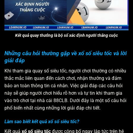
Kết quả quay thưởng là bộ số xác định người thắng cuộc
Những câu hỏi thường gặp về xổ số siêu tốc và lời
giải đáp
Khi tham gia quay số siêu tốc, người chơi thường có nhiều
thắc mắc liên quan đến cách chơi, nhận thưởng và đảm
bảo an toàn thông tin cá nhân. Việc giải đáp các câu hỏi
này sẽ giúp người chơi hiểu rõ hơn và tự tin khi tham gia
vào trò chơi tại nhà cái 88CLB. Dưới đây là một số câu hỏi
phổ biến nhất cùng những lời giải đáp chi tiết.
Làm sao biết kết quả xổ số siêu tốc?
Kết quả
xổ số siêu tốc
được công bố ngay lập tức trên hệ