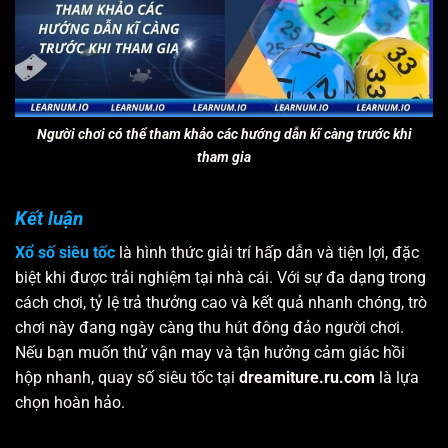
Người chơi có thể tham khảo các hướng dẫn kĩ càng trước khi
tham gia
Kết luận
Xổ số siêu tốc
là hình thức giải trí hấp dẫn và tiện lợi, đặc
biệt khi được trải nghiệm tại nhà cái. Với sự đa dạng trong
cách chơi, tỷ lệ trả thưởng cao và kết quả nhanh chóng, trò
chơi này đang ngày càng thu hút đông đảo người chơi.
Nếu bạn muốn thử vận may và tận hưởng cảm giác hồi
hộp nhanh, quay số siêu tốc tại
dreamiture.ru.com
là lựa
chọn hoàn hảo.