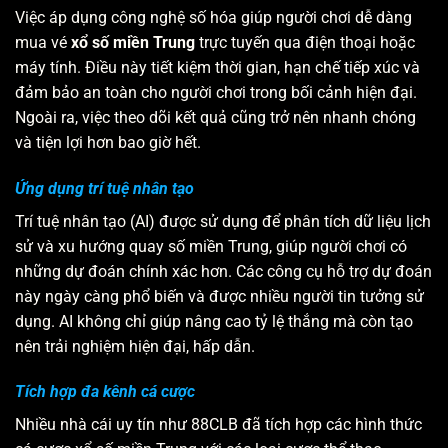
Việc áp dụng công nghệ số hóa giúp người chơi dễ dàng
mua vé
xổ số miền Trung
trực tuyến qua điện thoại hoặc
máy tính. Điều này tiết kiệm thời gian, hạn chế tiếp xúc và
đảm bảo an toàn cho người chơi trong bối cảnh hiện đại.
Ngoài ra, việc theo dõi kết quả cũng trở nên nhanh chóng
và tiện lợi hơn bao giờ hết.
Ứng dụng trí tuệ nhân tạo
Trí tuệ nhân tạo (AI) được sử dụng để phân tích dữ liệu lịch
sử và xu hướng quay số miền Trung, giúp người chơi có
những dự đoán chính xác hơn. Các công cụ hỗ trợ dự đoán
này ngày càng phổ biến và được nhiều người tin tưởng sử
dụng. AI không chỉ giúp nâng cao tỷ lệ thắng mà còn tạo
nên trải nghiệm hiện đại, hấp dẫn.
Tích hợp đa kênh cá cược
Nhiều nhà cái uy tín như 88CLB đã tích hợp các hình thức