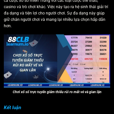
cá cược xổ số miền Trung với các loại cược thể thao,
casino và trò chơi khác. Việc này tạo ra hệ sinh thái giải trí
đa dạng và tiện lợi cho người chơi. Sự đa dạng này giúp
giữ chân người chơi và mang lại nhiều lựa chọn hấp dẫn
hơn.
Chơi xổ số trực tuyến giảm thiểu rủi ro mất vé và gian lận
Kết luận