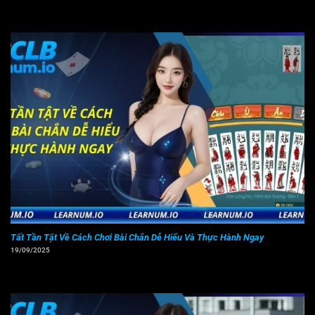
Tất Tần Tật Về Cách Chơi Bài Chắn Dễ Hiểu Và Thực Hành Ngay
19/09/2025