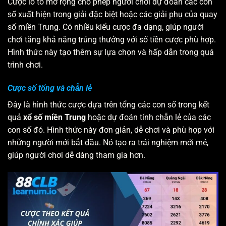
Cược lô tô mở rộng cho phép người chơi dự đoán các con
số xuất hiện trong giải đặc biệt hoặc các giải phụ của quay
số miền Trung. Có nhiều kiểu cược đa dạng, giúp người
chơi tăng khả năng trúng thưởng với số tiền cược phù hợp.
Hình thức này tạo thêm sự lựa chọn và hấp dẫn trong quá
trình chơi.
Cược số tổng và chẵn lẻ
Đây là hình thức cược dựa trên tổng các con số trong kết
quả
xổ số miền Trung
hoặc dự đoán tính chẵn lẻ của các
con số đó. Hình thức này đơn giản, dễ chơi và phù hợp với
những người mới bắt đầu. Nó tạo ra trải nghiệm mới mẻ,
giúp người chơi dễ dàng tham gia hơn.