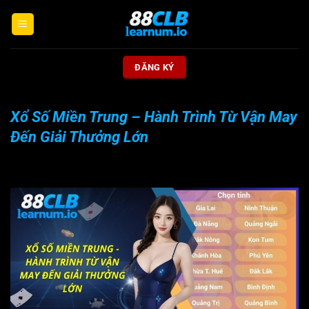
Chuyển
đến
nội
dung
ĐĂNG KÝ
Xổ Số Miền Trung – Hành Trình Từ Vận May
Đến Giải Thưởng Lớn