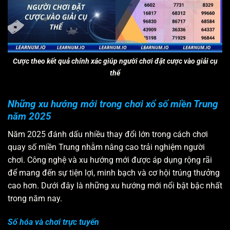
Cược theo kết quả chính xác giúp người chơi đặt cược vào giải cụ
thể
Những xu hướng mới trong chơi xổ số miền Trung
năm 2025
Năm 2025 đánh dấu nhiều thay đổi lớn trong cách chơi
quay số miền Trung nhằm nâng cao trải nghiệm người
chơi. Công nghệ và xu hướng mới được áp dụng rộng rãi
để mang đến sự tiện lợi, minh bạch và cơ hội trúng thưởng
cao hơn. Dưới đây là những xu hướng mới nổi bật bậc nhất
trong năm nay.
Số hóa và chơi trực tuyến