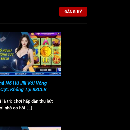
ĐĂNG KÝ
á Nổ Hũ Jili Với Vòng
Cực Khủng Tại 88CLB
i là trò chơi hấp dẫn thu hút
i nhờ cơ hội [...]