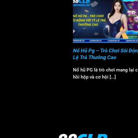
Nổ Hũ Pg – Trò Chơi Sôi Độn
Lệ Trả Thưởng Cao
Nổ hũ PG là trò chơi mang lại 
hồi hộp và cơ hội [...]